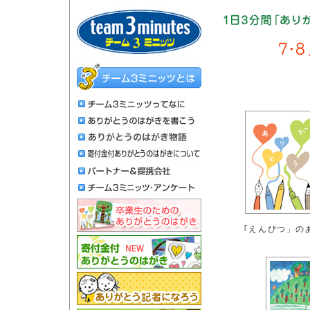
｢えんぴつ」の